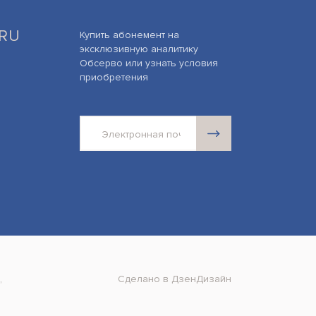
.RU
Купить абонемент на
эксклюзивную аналитику
Обсерво или узнать условия
приобретения
,
Сделано в ДзенДизайн