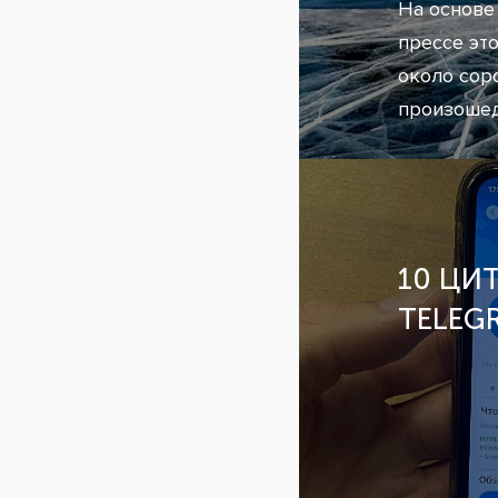
На основе
прессе эт
около сор
произоше
10 ЦИ
TELEG