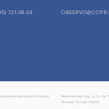
95) 721-38-28
OBSERVO@CCIFR
Аналитический центр Обсерво
Милютинский пер., д. 10, стр. 1
Москва, Россия, 101000