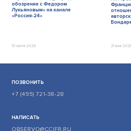
обозрение с Федором
Франции
Лукьяновым» на канале
отношен
«Россия-24»
авторск
Бондар
10 июля 2026
21 мая 202
ПОЗВОНИТЬ
+7 (495) 721-38-28
НАПИСАТЬ
OBSERVO@CCIFR.RU