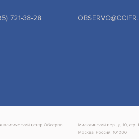
95) 721-38-28
OBSERVO@CCIFR
Аналитический центр Обсерво
Милютинский пер., д. 10, стр. 1
Москва, Россия, 101000