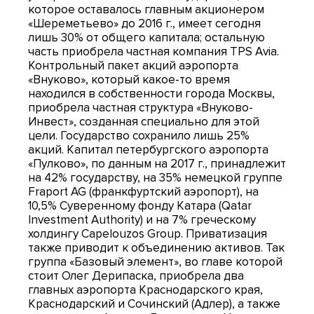
которое оставалось главным акционером
«Шереметьево» до 2016 г., имеет сегодня
лишь 30% от общего капитала; остальную
часть приобрела частная компания TPS Avia.
Контрольный пакет акций аэропорта
«Внуково», который какое-то время
находился в собственности города Москвы,
приобрела частная структура «Внуково-
Инвест», созданная специально для этой
цели. Государство сохранило лишь 25%
акций. Капитал петербургского аэропорта
«Пулково», по данным на 2017 г., принадлежит
на 42% государству, на 35% немецкой группе
Fraport AG (франкфуртский аэропорт), на
10,5% Суверенному фонду Катара (Qatar
Investment Authority) и на 7% греческому
холдингу Capelouzos Group. Приватизация
также приводит к объединению активов. Так
группа «Базовый элемент», во главе которой
стоит Олег Дерипаска, приобрела два
главных аэропорта Краснодарского края,
Краснодарский и Сочинский (Адлер), а также