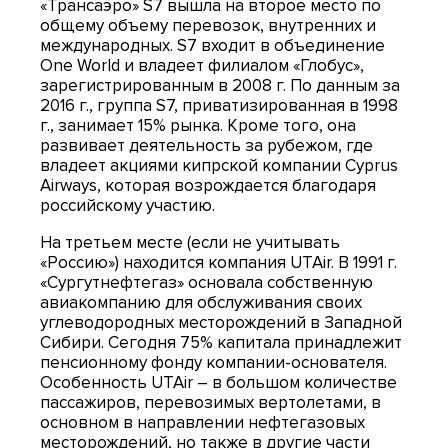
«Трансаэро» S7 вышла на второе место по
общему объему перевозок, внутренних и
международных. S7 входит в объединение
One World и владеет филиалом «Глобус»,
зарегистрированным в 2008 г. По данным за
2016 г., группа S7, приватизированная в 1998
г., занимает 15% рынка. Кроме того, она
развивает деятельность за рубежом, где
владеет акциями кипрской компании Cyprus
Airways, которая возрождается благодаря
российскому участию.
На третьем месте (если не учитывать
«Россию») находится компания UTAir. В 1991 г.
«Сургутнефтегаз» основала собственную
авиакомпанию для обслуживания своих
углеводородных месторождений в Западной
Сибири. Сегодня 75% капитала принадлежит
пенсионному фонду компании-основателя.
Особенность UTAir – в большом количестве
пассажиров, перевозимых вертолетами, в
основном в направлении нефтегазовых
месторождений, но также в другие части