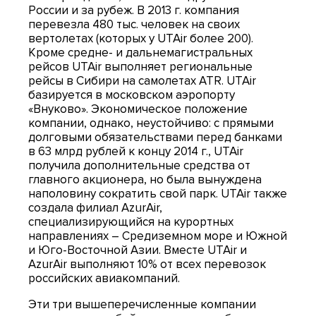
России и за рубеж. В 2013 г. компания
перевезла 480 тыс. человек на своих
вертолетах (которых у UTAir более 200).
Кроме средне- и дальнемагистральных
рейсов UTAir выполняет региональные
рейсы в Сибири на самолетах АТR. UTAir
базируется в московском аэропорту
«Внуково». Экономическое положение
компании, однако, неустойчиво: с прямыми
долговыми обязательствами перед банками
в 63 млрд рублей к концу 2014 г., UTAir
получила дополнительные средства от
главного акционера, но была вынуждена
наполовину сократить свой парк. UTAir также
создала филиал AzurAir,
специализирующийся на курортных
направлениях – Средиземном море и Южной
и Юго-Восточной Азии. Вместе UTAir и
AzurAir выполняют 10% от всех перевозок
российских авиакомпаний.
Эти три вышеперечисленные компании