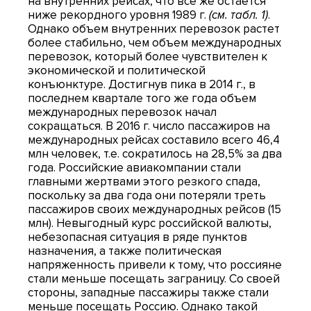
на внутренних рейсах, что все же остается
ниже рекордного уровня 1989 г.
(см. табл. 1)
.
Однако объем внутренних перевозок растет
более стабильно, чем объем международных
перевозок, который более чувствителен к
экономической и политической
конъюнктуре. Достигнув пика в 2014 г., в
последнем квартале того же года объем
международных перевозок начал
сокращаться. В 2016 г. число пассажиров на
международных рейсах составило всего 46,4
млн человек, т.е. сократилось на 28,5% за два
года. Российские авиакомпании стали
главными жертвами этого резкого спада,
поскольку за два года они потеряли треть
пассажиров своих международных рейсов (15
млн). Невыгодный курс российской валюты,
небезопасная ситуация в ряде пунктов
назначения, а также политическая
напряженность привели к тому, что россияне
стали меньше посещать заграницу. Со своей
стороны, западные пассажиры также стали
меньше посещать Россию. Однако такой