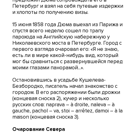
Петербург и взял на себя путевые издержки
и хлопоты по получению визы.
15 июня 1858 года Дюма выехал из Парижа и
спустя всего неделю сошел по трапу
парохода на Английскую набережную у
Николаевского моста в Петербурге. Город с
первого взгляда очаровал его: «Я не знаю,
есть ли в мире какой-нибудь вид, который
мог бы сравниться с развернувшейся перед
моими глазами панорамой...».
Остановившись в усадьбе Кушелева-
Безбородко, писатель начал знакомство с
городом. В его распоряжении были дрожки
(концевая сноска 2), кучер и несколько
русских слов: naprava ― à droite, naleva ― à
gauche, pachol ― va, stoi ― arrêtez, damoi ― à la
maison (концевая сноска 3).
Очарование Севера