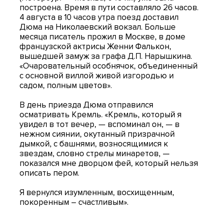
построена. Время в пути составляло 26 часов.
4 августа в 10 часов утра поезд доставил
Дюма на Николаевский вокзал. Больше
месяца писатель прожил в Москве, в доме
французской актрисы Женни Фалькон,
вышедшей замуж за графа Д.П. Нарышкина.
«Очаровательный особнячок, объединенный
с основной виллой живой изгородью и
садом, полным цветов».
В день приезда Дюма отправился
осматривать Кремль. «Кремль, который я
увидел в тот вечер, — вспоминал он, — в
нежном сиянии, окутанный призрачной
дымкой, с башнями, возносящимися к
звездам, словно стрелы минаретов, —
показался мне дворцом фей, который нельзя
описать пером.
Я вернулся изумленным, восхищенным,
покоренным – счастливым».