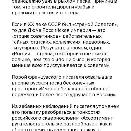
безнадежно увяз в рыхлом песке. Причина в
том, что строители дороги «забыли
проложить настил из сосен».
Если в ХХ веке СССР был «страной Советов»,
то для Дюма Российская империя — это
«страна советников»: действительных,
тайных, статских, коллежских, надворных,
титулярных. Результат, впрочем, один:
«Россия — страна, в которой советников
больше, чем где бы то ни было, и которая
меньше всех прислушивается к советам».
Порой французского писателя охватывала
вполне русская тоска бесконечных
просторов: «Именно безлюдье особенно
поражает и более всего удручает в России».
Из забавных наблюдений писателя упомянем
его попытку разобраться в тонкостях
российского сквернословия: «Ассортимент
ругательств столь же разнообразен, как и
обороты речи, выражающие нежную