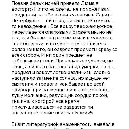
Поэзия белых ночей привела Дюма в
восторг: «Ничто на свете... не поможет вам
представить себе июньскую ночь в Санкт-
Петербурге — ни перо, ни кисть. Это какое-
то наваждение... Все вокруг вас жемчужное,
переливается опаловыми отсветами, но не
так, как бывает на рассвете или в сумерках:
свет бледный, и все же в нем нет ничего
болезненного, он озаряет предметы сразу со
всех сторон. И ни один предмет не
отбрасывает тени. Прозрачные сумерки, не
ночь, а лишь отсутствие дня; сумерки, но все
предметы вокруг легко различить, словно
наступило затмение солнца, но в душе нет
смятения и тревоги, как бывает во всей
природе при затмении; лишь освежающее
душу молчание, радующий сердце покой,
тишина, к которой все время
прислушиваешься: не раздастся ли
ангельское пение или глас Божий!»
Визит литературной знаменитости вызвал в