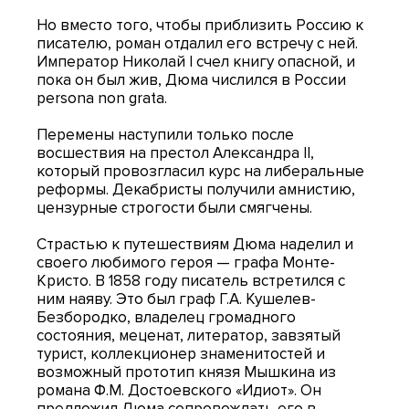
Но вместо того, чтобы приблизить Россию к
писателю, роман отдалил его встречу с ней.
Император Николай I счел книгу опасной, и
пока он был жив, Дюма числился в России
persona non grata.
Перемены наступили только после
восшествия на престол Александра II,
который провозгласил курс на либеральные
реформы. Декабристы получили амнистию,
цензурные строгости были смягчены.
Страстью к путешествиям Дюма наделил и
своего любимого героя — графа Монте-
Кристо. В 1858 году писатель встретился с
ним наяву. Это был граф Г.А. Кушелев-
Безбородко, владелец громадного
состояния, меценат, литератор, завзятый
турист, коллекционер знаменитостей и
возможный прототип князя Мышкина из
романа Ф.М. Достоевского «Идиот». Он
предложил Дюма сопровождать его в