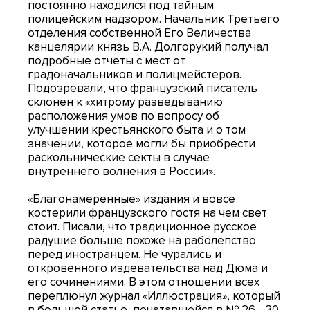
постоянно находился под тайным
полицейским надзором. Начальник Третьего
отделения собственной Его Величества
канцелярии князь В.А. Долгорукий получал
подробные отчеты с мест от
градоначальников и полицмейстеров.
Подозревали, что французский писатель
склонен к «хитрому разведыванию
расположения умов по вопросу об
улучшении крестьянского быта и о том
значении, которое могли бы приобрести
раскольнические секты в случае
внутреннего волнения в России».
«Благонамеренные» издания и вовсе
костерили французского гостя на чем свет
стоит. Писали, что традиционное русское
радушие больше похоже на раболепство
перед иностранцем. Не чурались и
откровенного издевательства над Дюма и
его сочинениями. В этом отношении всех
переплюнул журнал «Иллюстрация», который
в большой статье, печатавшейся в № 26—30