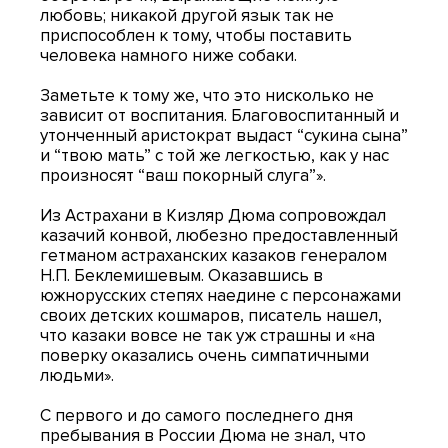
любовь; никакой другой язык так не
приспособлен к тому, чтобы поставить
человека намного ниже собаки.
Заметьте к тому же, что это нисколько не
зависит от воспитания. Благовоспитанный и
утонченный аристократ выдаст “сукина сына”
и “твою мать” с той же легкостью, как у нас
произносят “ваш покорный слуга”».
Из Астрахани в Кизляр Дюма сопровождал
казачий конвой, любезно предоставленный
гетманом астраханских казаков генералом
Н.П. Беклемишевым. Оказавшись в
южнорусских степях наедине с персонажами
своих детских кошмаров, писатель нашел,
что казаки вовсе не так уж страшны и «на
поверку оказались очень симпатичными
людьми».
С первого и до самого последнего дня
пребывания в России Дюма не знал, что