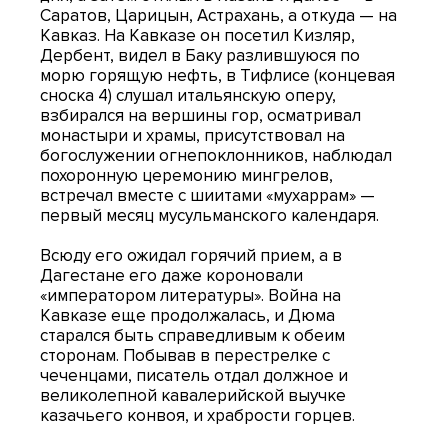
Саратов, Царицын, Астрахань, а откуда — на
Кавказ. На Кавказе он посетил Кизляр,
Дербент, видел в Баку разлившуюся по
морю горящую нефть, в Тифлисе (концевая
сноска 4) слушал итальянскую оперу,
взбирался на вершины гор, осматривал
монастыри и храмы, присутствовал на
богослужении огнепоклонников, наблюдал
похоронную церемонию мингрелов,
встречал вместе с шиитами «мухаррам» —
первый месяц мусульманского календаря.
Всюду его ожидал горячий прием, а в
Дагестане его даже короновали
«императором литературы». Война на
Кавказе еще продолжалась, и Дюма
старался быть справедливым к обеим
сторонам. Побывав в перестрелке с
чеченцами, писатель отдал должное и
великолепной кавалерийской выучке
казачьего конвоя, и храбрости горцев.