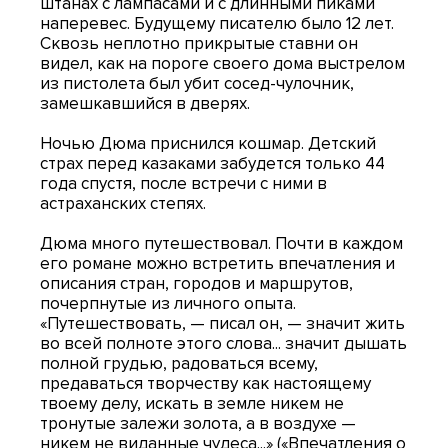
штанах с лампасами и с длинными пиками
наперевес. Будущему писателю было 12 лет.
Сквозь неплотно прикрытые ставни он
видел, как на пороге своего дома выстрелом
из пистолета был убит сосед-чулочник,
замешкавшийся в дверях.
Ночью Дюма приснился кошмар. Детский
страх перед казаками забудется только 44
года спустя, после встречи с ними в
астраханских степях.
Дюма много путешествовал. Почти в каждом
его романе можно встретить впечатления и
описания стран, городов и маршрутов,
почерпнутые из личного опыта.
«Путешествовать, — писал он, — значит жить
во всей полноте этого слова... значит дышать
полной грудью, радоваться всему,
предаваться творчеству как настоящему
твоему делу, искать в земле никем не
тронутые залежи золота, а в воздухе —
никем не виданные чудеса...» («Впечатления о