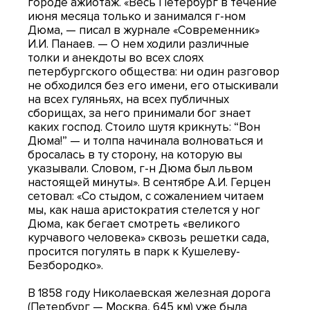
городе ажиотаж. «Весь Петербург в течение
июня месяца только и занимался г-ном
Дюма, — писал в журнале «Современник»
И.И. Панаев. — О нем ходили различные
толки и анекдоты во всех слоях
петербургского общества: ни один разговор
не обходился без его имени, его отыскивали
на всех гуляньях, на всех публичных
сборищах, за него принимали бог знает
каких господ. Стоило шутя крикнуть: “Вон
Дюма!” — и толпа начинала волноваться и
бросалась в ту сторону, на которую вы
указывали. Словом, г-н Дюма был львом
настоящей минуты». В сентябре А.И. Герцен
сетовал: «Со стыдом, с сожалением читаем
мы, как наша аристократия стелется у ног
Дюма, как бегает смотреть «великого
курчавого человека» сквозь решетки сада,
просится погулять в парк к Кушелеву-
Безбородко».
В 1858 году Николаевская железная дорога
(Петербург — Москва, 645 км) уже была