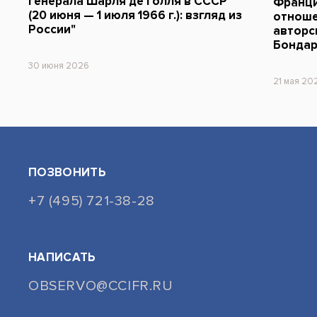
генерала Шарля де Голля в СССР
Франци
(20 июня — 1 июля 1966 г.): взгляд из
отноше
России"
авторс
Бондар
30 июня 2026
21 мая 20
ПОЗВОНИТЬ
+7 (495) 721-38-28
НАПИСАТЬ
OBSERVO@CCIFR.RU