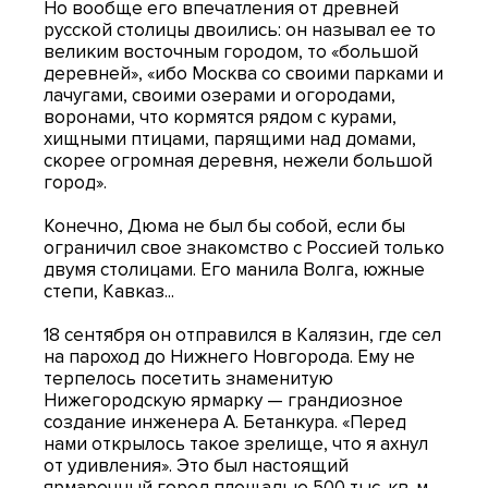
Но вообще его впечатления от древней
русской столицы двоились: он называл ее то
великим восточным городом, то «большой
деревней», «ибо Москва со своими парками и
лачугами, своими озерами и огородами,
воронами, что кормятся рядом с курами,
хищными птицами, парящими над домами,
скорее огромная деревня, нежели большой
город».
Конечно, Дюма не был бы собой, если бы
ограничил свое знакомство с Россией только
двумя столицами. Его манила Волга, южные
степи, Кавказ...
18 сентября он отправился в Калязин, где сел
на пароход до Нижнего Новгорода. Ему не
терпелось посетить знаменитую
Нижегородскую ярмарку — грандиозное
создание инженера А. Бетанкура. «Перед
нами открылось такое зрелище, что я ахнул
от удивления». Это был настоящий
ярмарочный город площадью 500 тыс. кв. м,