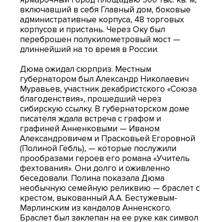
включавший в себя Главный дом, боковые
административные корпуса, 48 торговых
корпусов и пристань. Через Оку был
переброшен полукилометровый мост —
длиннейший на то время в России.
Дюма ожидал сюрприз. Местным
губернатором был Александр Николаевич
Муравьев, участник декабристского «Союза
благоденствия», прошедший через
сибирскую ссылку. В губернаторском доме
писателя ждала встреча с графом и
графиней Анненковыми — Иваном
Александровичем и Прасковьей Егоровной
(Полиной Гебль), — которые послужили
прообразами героев его романа «Учитель
фехтования». Они долго и оживленно
беседовали. Полина показала Дюма
необычную семейную реликвию — браслет с
крестом, выкованный А.А. Бестужевым-
Марлинским из кандалов Анненского.
Браслет был заклепан на ее руке как символ