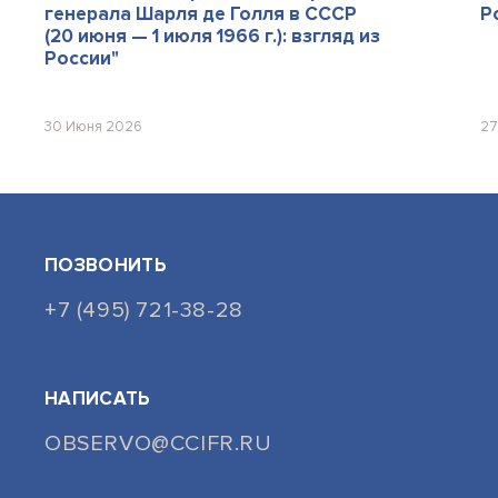
генерала Шарля де Голля в СССР
Р
(20 июня — 1 июля 1966 г.): взгляд из
России"
30 Июня 2026
27
ПОЗВОНИТЬ
+7 (495) 721-38-28
НАПИСАТЬ
OBSERVO@CCIFR.RU