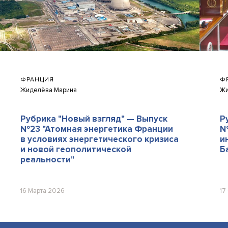
ФРАНЦИЯ
Ф
Жиделёва Марина
Жи
Рубрика "Новый взгляд" — Выпуск
Р
№23 "Атомная энергетика Франции
№
в условиях энергетического кризиса
и
и новой геополитической
Б
реальности"
16 Марта 2026
17